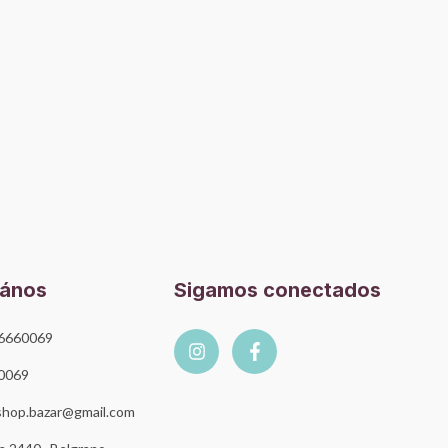
tános
Sigamos conectados
6660069
0069
hop.bazar@gmail.com