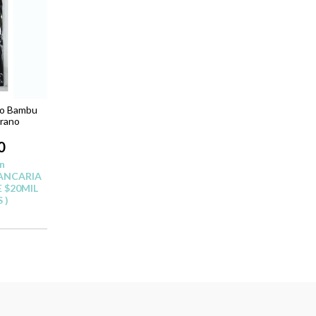
no Bambu
grano
0
n
ANCARIA
 $20MIL
 )