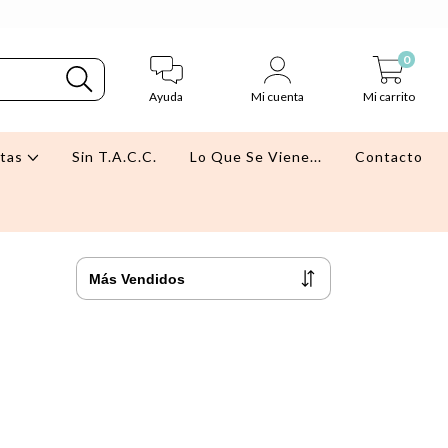
0
Ayuda
Mi cuenta
Mi carrito
stas
Sin T.A.C.C.
Lo Que Se Viene...
Contacto