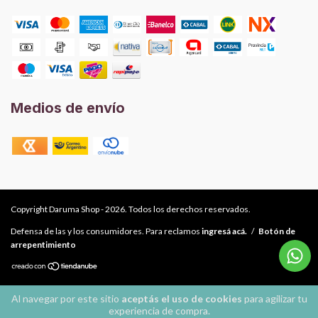
Medios de envío
Copyright Daruma Shop - 2026. Todos los derechos reservados.
Defensa de las y los consumidores. Para reclamos
ingresá acá.
/
Botón de
arrepentimiento
Al navegar por este sitio
aceptás el uso de cookies
para agilizar tu
experiencia de compra.