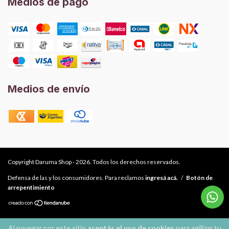
Medios de pago
Medios de envío
Copyright Daruma Shop - 2026. Todos los derechos reservados.
Defensa de las y los consumidores. Para reclamos
ingresá acá.
/
Botón de
arrepentimiento
Al navegar por este sitio
aceptás el uso de cookies
para agilizar tu