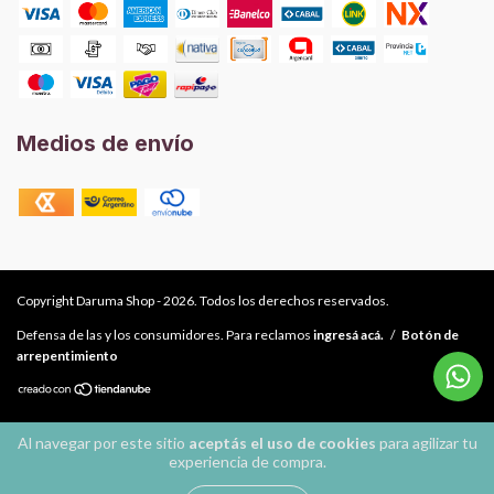
Medios de envío
Copyright Daruma Shop - 2026. Todos los derechos reservados.
Defensa de las y los consumidores. Para reclamos
ingresá acá.
/
Botón de
arrepentimiento
Al navegar por este sitio
aceptás el uso de cookies
para agilizar tu
experiencia de compra.