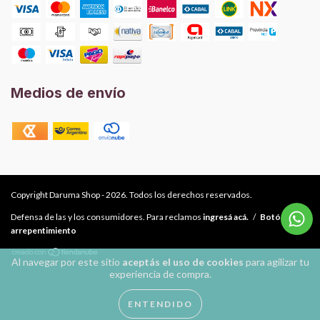
Medios de envío
Copyright Daruma Shop - 2026. Todos los derechos reservados.
Defensa de las y los consumidores. Para reclamos
ingresá acá.
/
Botón de
arrepentimiento
Al navegar por este sitio
aceptás el uso de cookies
para agilizar tu
experiencia de compra.
ENTENDIDO